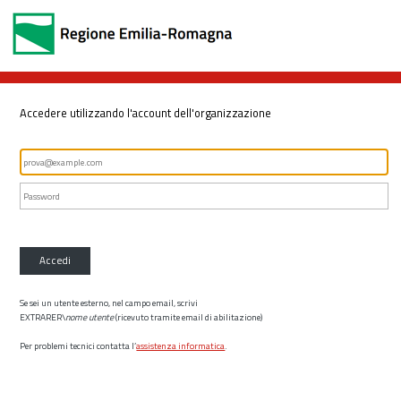
Accedere utilizzando l'account dell'organizzazione
Accedi
Se sei un utente esterno, nel campo email, scrivi
EXTRARER\
nome utente
(ricevuto tramite email di abilitazione)
Per problemi tecnici contatta l’
assistenza informatica
.