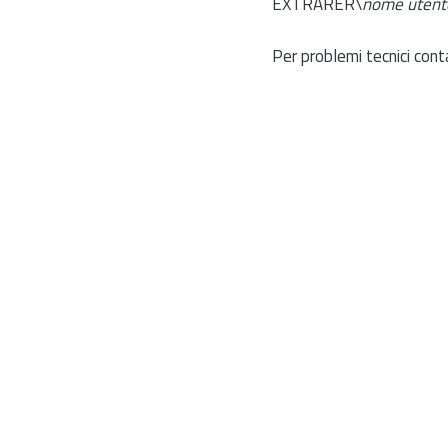
EXTRARER\
nome utent
Per problemi tecnici cont