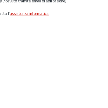
e
(ricevuto tramite email di abilitazione)
atta l’
assistenza informatica
.