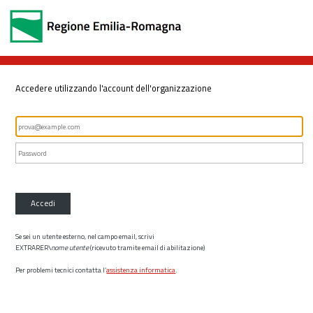
Accedere utilizzando l'account dell'organizzazione
Accedi
Se sei un utente esterno, nel campo email, scrivi
EXTRARER\
nome utente
(ricevuto tramite email di abilitazione)
Per problemi tecnici contatta l’
assistenza informatica
.