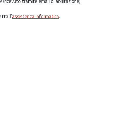
e
(ricevuto tramite email di abilitazione)
atta l’
assistenza informatica
.