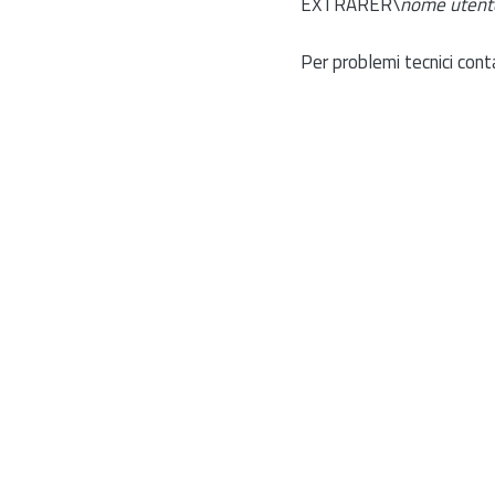
EXTRARER\
nome utent
Per problemi tecnici cont