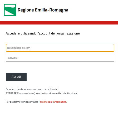
Accedere utilizzando l'account dell'organizzazione
Accedi
Se sei un utente esterno, nel campo email, scrivi
EXTRARER\
nome utente
(ricevuto tramite email di abilitazione)
Per problemi tecnici contatta l’
assistenza informatica
.