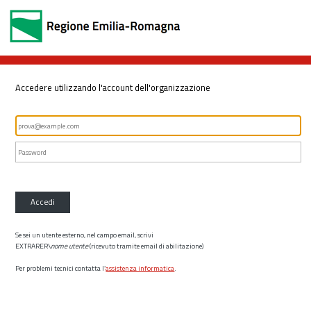
Accedere utilizzando l'account dell'organizzazione
Accedi
Se sei un utente esterno, nel campo email, scrivi
EXTRARER\
nome utente
(ricevuto tramite email di abilitazione)
Per problemi tecnici contatta l’
assistenza informatica
.