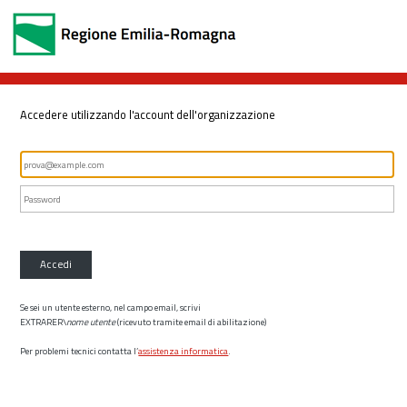
Accedere utilizzando l'account dell'organizzazione
Accedi
Se sei un utente esterno, nel campo email, scrivi
EXTRARER\
nome utente
(ricevuto tramite email di abilitazione)
Per problemi tecnici contatta l’
assistenza informatica
.