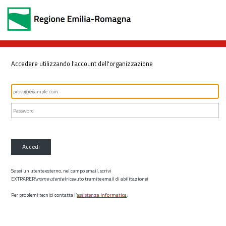
Accedere utilizzando l'account dell'organizzazione
Accedi
Se sei un utente esterno, nel campo email, scrivi
EXTRARER\
nome utente
(ricevuto tramite email di abilitazione)
Per problemi tecnici contatta l’
assistenza informatica
.