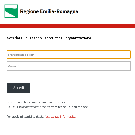
Accedere utilizzando l'account dell'organizzazione
Accedi
Se sei un utente esterno, nel campo email, scrivi
EXTRARER\
nome utente
(ricevuto tramite email di abilitazione)
Per problemi tecnici contatta l’
assistenza informatica
.