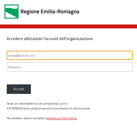
Accedere utilizzando l'account dell'organizzazione
Accedi
Se sei un utente esterno, nel campo email, scrivi
EXTRARER\
nome utente
(ricevuto tramite email di abilitazione)
Per problemi tecnici contatta l’
assistenza informatica
.