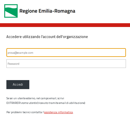
Accedere utilizzando l'account dell'organizzazione
Accedi
Se sei un utente esterno, nel campo email, scrivi
EXTRARER\
nome utente
(ricevuto tramite email di abilitazione)
Per problemi tecnici contatta l’
assistenza informatica
.