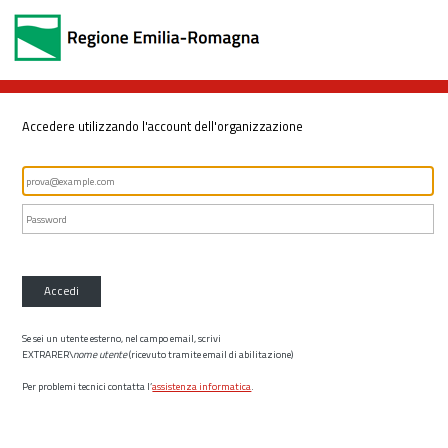
Accedere utilizzando l'account dell'organizzazione
Accedi
Se sei un utente esterno, nel campo email, scrivi
EXTRARER\
nome utente
(ricevuto tramite email di abilitazione)
Per problemi tecnici contatta l’
assistenza informatica
.