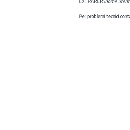
EXTRARER\
nome utent
Per problemi tecnici cont