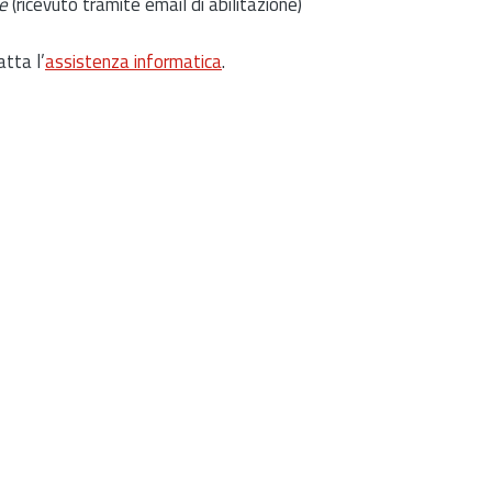
e
(ricevuto tramite email di abilitazione)
atta l’
assistenza informatica
.