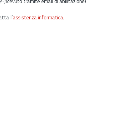
e
(ricevuto tramite email di abilitazione)
atta l’
assistenza informatica
.