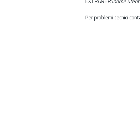
EXTRARER\
nome utent
Per problemi tecnici cont