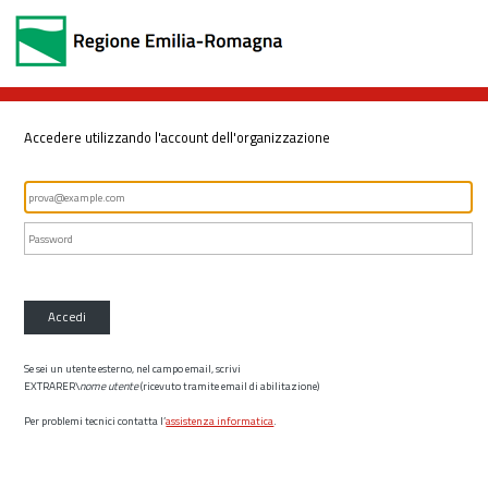
Accedere utilizzando l'account dell'organizzazione
Accedi
Se sei un utente esterno, nel campo email, scrivi
EXTRARER\
nome utente
(ricevuto tramite email di abilitazione)
Per problemi tecnici contatta l’
assistenza informatica
.