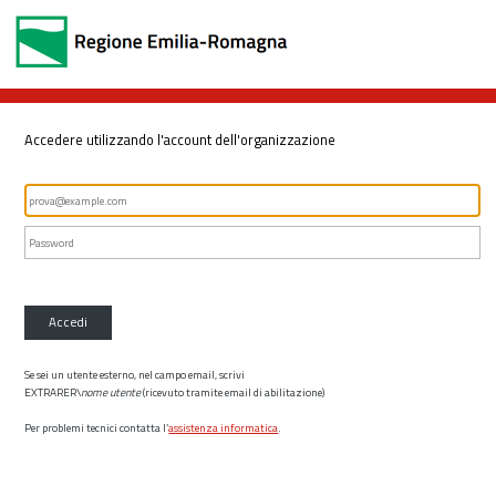
Accedere utilizzando l'account dell'organizzazione
Accedi
Se sei un utente esterno, nel campo email, scrivi
EXTRARER\
nome utente
(ricevuto tramite email di abilitazione)
Per problemi tecnici contatta l’
assistenza informatica
.