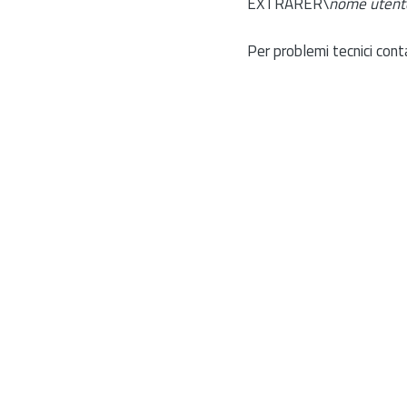
EXTRARER\
nome utent
Per problemi tecnici cont