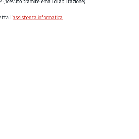
e
(ricevuto tramite email di abilitazione)
atta l’
assistenza informatica
.