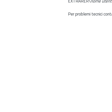
EXTRARER\
nome utent
Per problemi tecnici cont