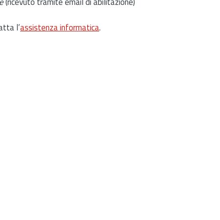
e
(ricevuto tramite email di abilitazione)
atta l’
assistenza informatica
.