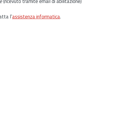
e
(ricevuto tramite email di abilitazione)
atta l’
assistenza informatica
.