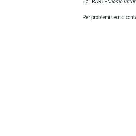
EXTRARER\
nome utent
Per problemi tecnici cont