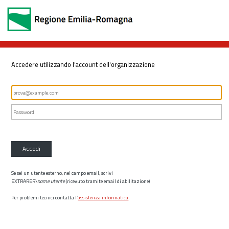
Accedere utilizzando l'account dell'organizzazione
Accedi
Se sei un utente esterno, nel campo email, scrivi
EXTRARER\
nome utente
(ricevuto tramite email di abilitazione)
Per problemi tecnici contatta l’
assistenza informatica
.