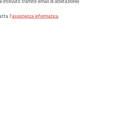
e
(ricevuto tramite email di abilitazione)
atta l’
assistenza informatica
.