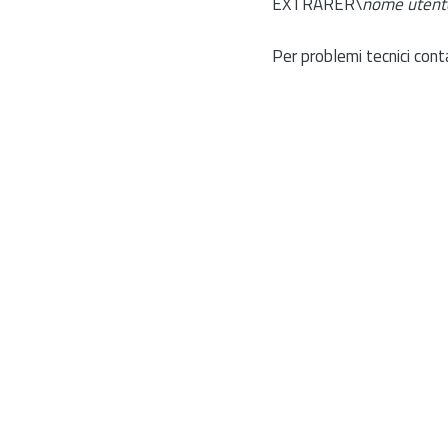
EXTRARER\
nome utent
Per problemi tecnici cont