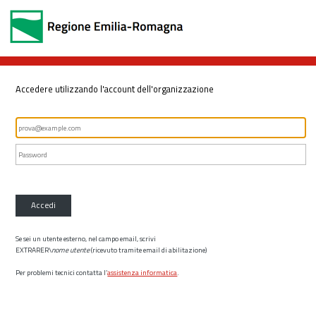
Accedere utilizzando l'account dell'organizzazione
Accedi
Se sei un utente esterno, nel campo email, scrivi
EXTRARER\
nome utente
(ricevuto tramite email di abilitazione)
Per problemi tecnici contatta l’
assistenza informatica
.