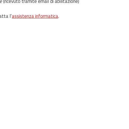
e
(ricevuto tramite email di abilitazione)
atta l’
assistenza informatica
.