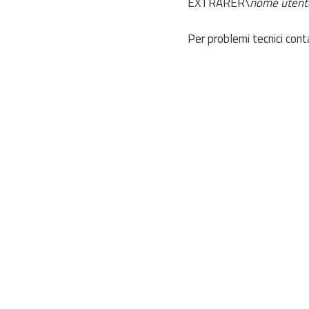
EXTRARER\
nome utent
Per problemi tecnici cont