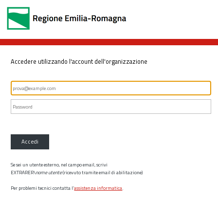
Accedere utilizzando l'account dell'organizzazione
Accedi
Se sei un utente esterno, nel campo email, scrivi
EXTRARER\
nome utente
(ricevuto tramite email di abilitazione)
Per problemi tecnici contatta l’
assistenza informatica
.