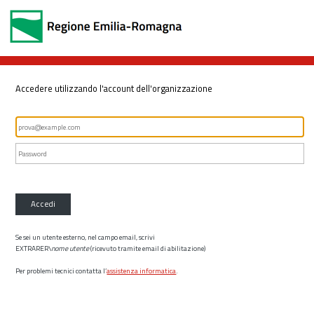
Accedere utilizzando l'account dell'organizzazione
Accedi
Se sei un utente esterno, nel campo email, scrivi
EXTRARER\
nome utente
(ricevuto tramite email di abilitazione)
Per problemi tecnici contatta l’
assistenza informatica
.