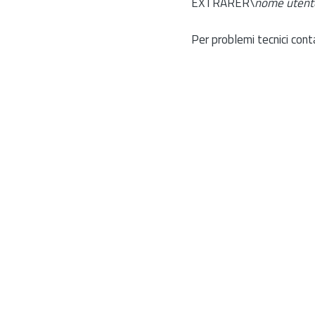
EXTRARER\
nome utent
Per problemi tecnici cont