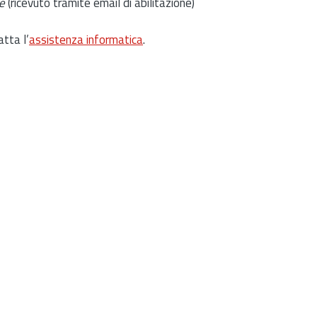
e
(ricevuto tramite email di abilitazione)
atta l’
assistenza informatica
.