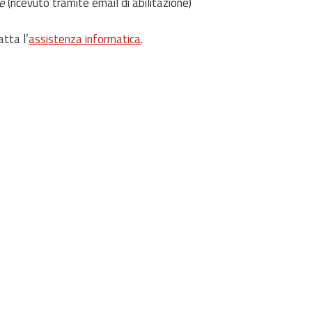
e
(ricevuto tramite email di abilitazione)
atta l’
assistenza informatica
.