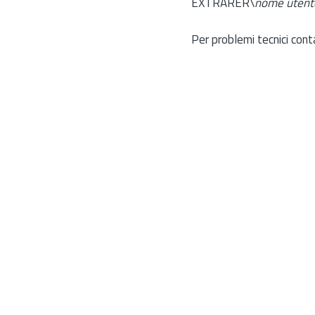
EXTRARER\
nome utent
Per problemi tecnici cont