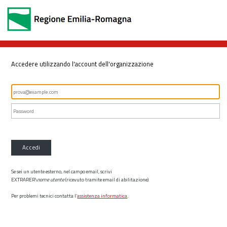
Accedere utilizzando l'account dell'organizzazione
Accedi
Se sei un utente esterno, nel campo email, scrivi
EXTRARER\
nome utente
(ricevuto tramite email di abilitazione)
Per problemi tecnici contatta l’
assistenza informatica
.