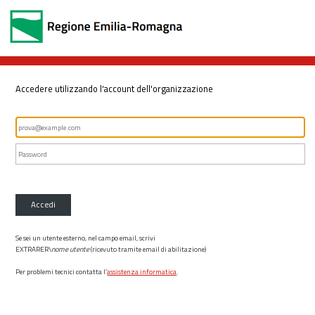
Accedere utilizzando l'account dell'organizzazione
Accedi
Se sei un utente esterno, nel campo email, scrivi
EXTRARER\
nome utente
(ricevuto tramite email di abilitazione)
Per problemi tecnici contatta l’
assistenza informatica
.