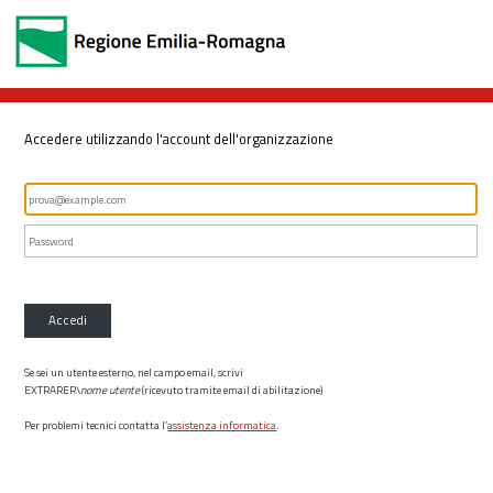
Accedere utilizzando l'account dell'organizzazione
Accedi
Se sei un utente esterno, nel campo email, scrivi
EXTRARER\
nome utente
(ricevuto tramite email di abilitazione)
Per problemi tecnici contatta l’
assistenza informatica
.