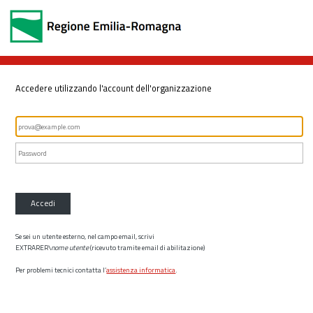
Accedere utilizzando l'account dell'organizzazione
Accedi
Se sei un utente esterno, nel campo email, scrivi
EXTRARER\
nome utente
(ricevuto tramite email di abilitazione)
Per problemi tecnici contatta l’
assistenza informatica
.