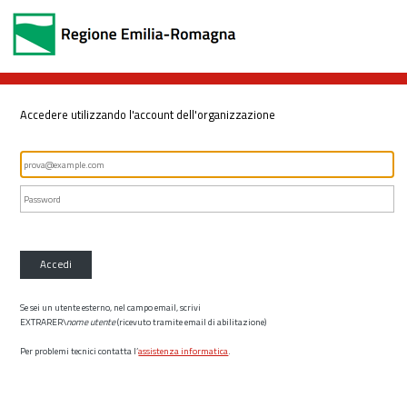
Accedere utilizzando l'account dell'organizzazione
Accedi
Se sei un utente esterno, nel campo email, scrivi
EXTRARER\
nome utente
(ricevuto tramite email di abilitazione)
Per problemi tecnici contatta l’
assistenza informatica
.