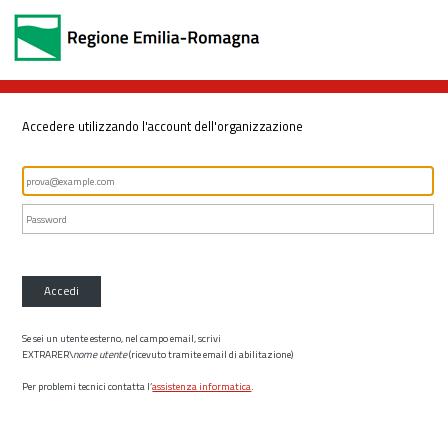
Accedere utilizzando l'account dell'organizzazione
Accedi
Se sei un utente esterno, nel campo email, scrivi
EXTRARER\
nome utente
(ricevuto tramite email di abilitazione)
Per problemi tecnici contatta l’
assistenza informatica
.