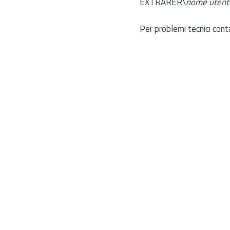
EXTRARER\
nome utent
Per problemi tecnici cont