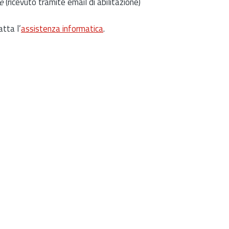
e
(ricevuto tramite email di abilitazione)
atta l’
assistenza informatica
.