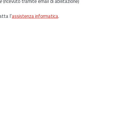
e
(ricevuto tramite email di abilitazione)
atta l’
assistenza informatica
.