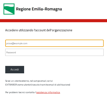
Accedere utilizzando l'account dell'organizzazione
Accedi
Se sei un utente esterno, nel campo email, scrivi
EXTRARER\
nome utente
(ricevuto tramite email di abilitazione)
Per problemi tecnici contatta l’
assistenza informatica
.