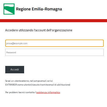
Accedere utilizzando l'account dell'organizzazione
Accedi
Se sei un utente esterno, nel campo email, scrivi
EXTRARER\
nome utente
(ricevuto tramite email di abilitazione)
Per problemi tecnici contatta l’
assistenza informatica
.