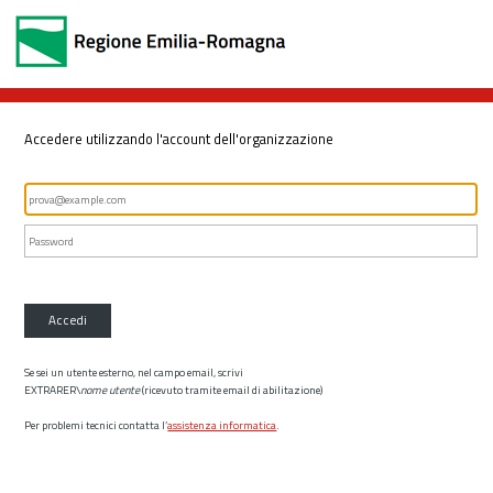
Accedere utilizzando l'account dell'organizzazione
Accedi
Se sei un utente esterno, nel campo email, scrivi
EXTRARER\
nome utente
(ricevuto tramite email di abilitazione)
Per problemi tecnici contatta l’
assistenza informatica
.