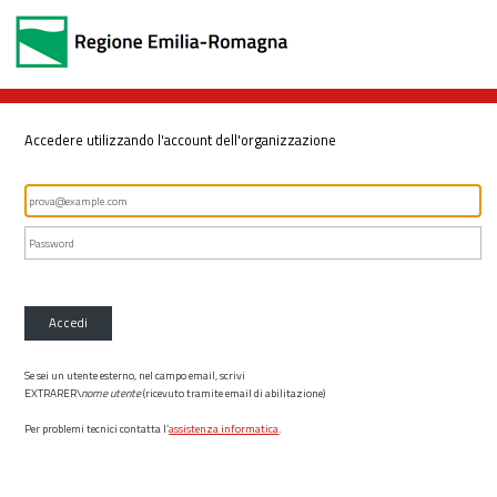
Accedere utilizzando l'account dell'organizzazione
Accedi
Se sei un utente esterno, nel campo email, scrivi
EXTRARER\
nome utente
(ricevuto tramite email di abilitazione)
Per problemi tecnici contatta l’
assistenza informatica
.