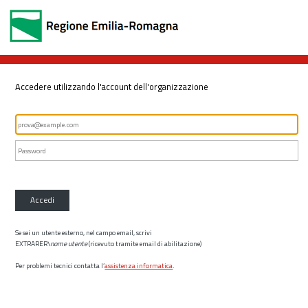
Accedere utilizzando l'account dell'organizzazione
Accedi
Se sei un utente esterno, nel campo email, scrivi
EXTRARER\
nome utente
(ricevuto tramite email di abilitazione)
Per problemi tecnici contatta l’
assistenza informatica
.