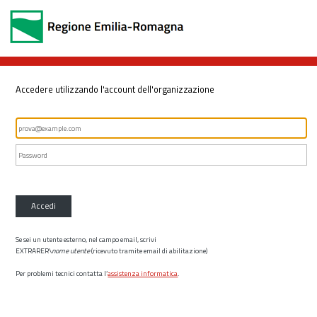
Accedere utilizzando l'account dell'organizzazione
Accedi
Se sei un utente esterno, nel campo email, scrivi
EXTRARER\
nome utente
(ricevuto tramite email di abilitazione)
Per problemi tecnici contatta l’
assistenza informatica
.