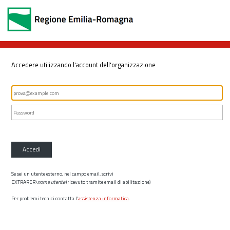
Accedere utilizzando l'account dell'organizzazione
Accedi
Se sei un utente esterno, nel campo email, scrivi
EXTRARER\
nome utente
(ricevuto tramite email di abilitazione)
Per problemi tecnici contatta l’
assistenza informatica
.