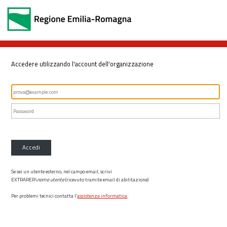
Accedere utilizzando l'account dell'organizzazione
Accedi
Se sei un utente esterno, nel campo email, scrivi
EXTRARER\
nome utente
(ricevuto tramite email di abilitazione)
Per problemi tecnici contatta l’
assistenza informatica
.