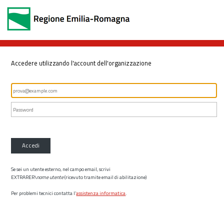
Accedere utilizzando l'account dell'organizzazione
Accedi
Se sei un utente esterno, nel campo email, scrivi
EXTRARER\
nome utente
(ricevuto tramite email di abilitazione)
Per problemi tecnici contatta l’
assistenza informatica
.