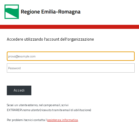
Accedere utilizzando l'account dell'organizzazione
Accedi
Se sei un utente esterno, nel campo email, scrivi
EXTRARER\
nome utente
(ricevuto tramite email di abilitazione)
Per problemi tecnici contatta l’
assistenza informatica
.