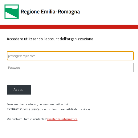
Accedere utilizzando l'account dell'organizzazione
Accedi
Se sei un utente esterno, nel campo email, scrivi
EXTRARER\
nome utente
(ricevuto tramite email di abilitazione)
Per problemi tecnici contatta l’
assistenza informatica
.