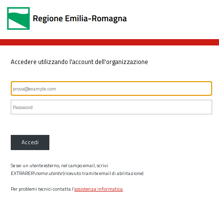
Accedere utilizzando l'account dell'organizzazione
Accedi
Se sei un utente esterno, nel campo email, scrivi
EXTRARER\
nome utente
(ricevuto tramite email di abilitazione)
Per problemi tecnici contatta l’
assistenza informatica
.