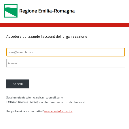
Accedere utilizzando l'account dell'organizzazione
Accedi
Se sei un utente esterno, nel campo email, scrivi
EXTRARER\
nome utente
(ricevuto tramite email di abilitazione)
Per problemi tecnici contatta l’
assistenza informatica
.