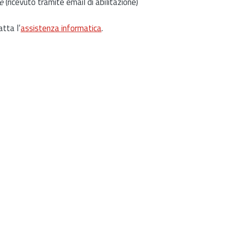
e
(ricevuto tramite email di abilitazione)
atta l’
assistenza informatica
.