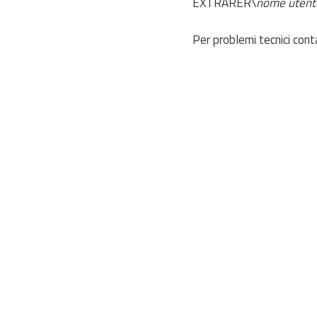
EXTRARER\
nome utent
Per problemi tecnici cont