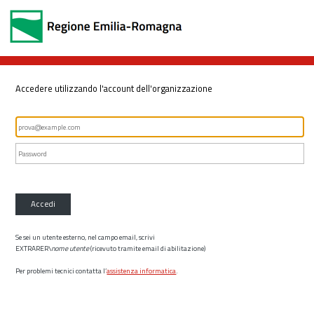
Accedere utilizzando l'account dell'organizzazione
Accedi
Se sei un utente esterno, nel campo email, scrivi
EXTRARER\
nome utente
(ricevuto tramite email di abilitazione)
Per problemi tecnici contatta l’
assistenza informatica
.